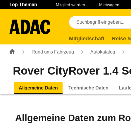
Navigation
Suche
Seiteninhalt
Fußzeile
Top Themen
Mitglied werden
Mietwagen
Mitgliedschaft
Reise &
Rund ums Fahrzeug
Autokatalog
Rover CityRover 1.4 So
Allgemeine Daten
Technische Daten
Lauf
Allgemeine Daten zum
Ro