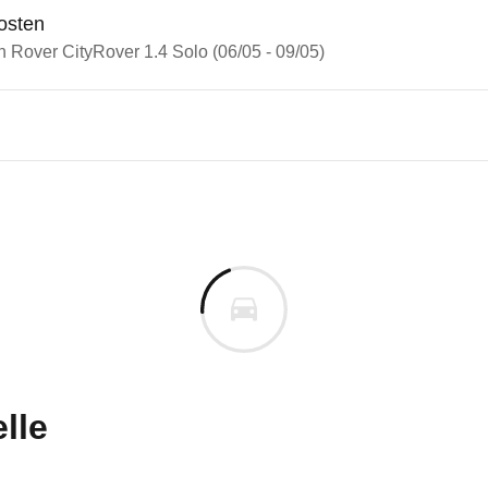
osten
n Rover CityRover 1.4 Solo (06/05 - 09/05)
r CityRover
 CityRover 1.4 Solo (06/05 - 
n vor. Lassen Sie uns gerne wissen, wenn Sie Pro
lle