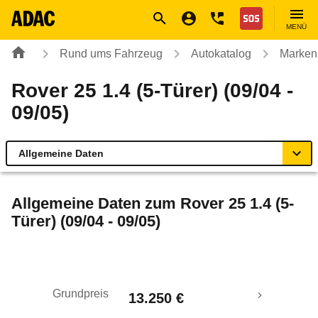
Navigation
Suche
Seiteninhalt
Fußzeile
Nothilfe
MENÜ
Rund ums Fahrzeug
Autokatalog
Marken
Rover 25 1.4 (5-Türer) (09/04 -
09/05)
Allgemeine Daten
Allgemeine Daten
Allgemeine Daten zum
Rover 25 1.4 (5-
Türer) (09/04 - 09/05)
Technische Daten
Laufende Kosten
Grundpreis
13.250 €
Rückrufe & Mängel