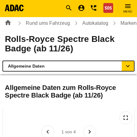
Navigation
Suche
Seiteninhalt
Fußzeile
Nothilfe
MENÜ
Rund ums Fahrzeug
Autokatalog
Marken
Rolls-Royce Spectre Black
Badge (ab 11/26)
Allgemeine Daten
Allgemeine Daten
Allgemeine Daten zum
Rolls-Royce
Spectre Black Badge (ab 11/26)
Technische Daten
Rückrufe & Mängel
Reichweitenrechner
1
von
4