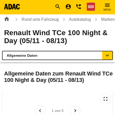
Navigation
Suche
Seiteninhalt
Fußzeile
Nothilfe
MENÜ
Rund ums Fahrzeug
Autokatalog
Marken
Renault Wind TCe 100 Night &
Day (05/11 - 08/13)
Allgemeine Daten
Allgemeine Daten
Allgemeine Daten zum
Renault Wind TCe
100 Night & Day (05/11 - 08/13)
Technische Daten
Ähnliche Autotests
Laufende Kosten
1
von
5