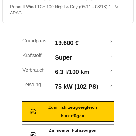
Renault Wind TCe 100 Night & Day (05/11 - 08/13) 1
©
Rückrufe & Mängel
ADAC
Grundpreis
19.600 €
Kraftstoff
Super
Verbrauch
6,3 l/100 km
Leistung
75 kW (102 PS)
Zum Fahrzeugvergleich
hinzufügen
Zu meinen Fahrzeugen