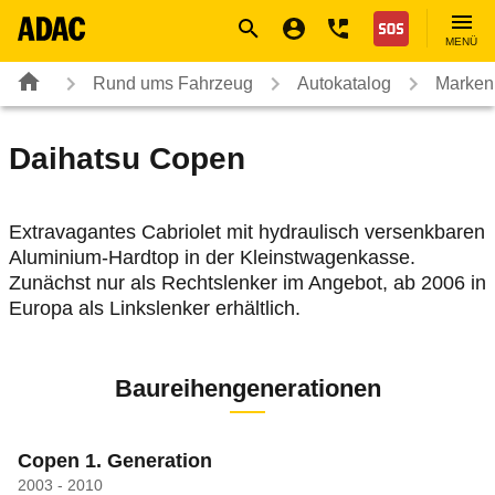
Navigation
Suche
Seiteninhalt
Fußzeile
Nothilfe
MENÜ
Rund ums Fahrzeug
Autokatalog
Marken
Daihatsu
Copen
Extravagantes Cabriolet mit hydraulisch versenkbaren
Aluminium-Hardtop in der Kleinstwagenkasse.
Zunächst nur als Rechtslenker im Angebot, ab 2006 in
Europa als Linkslenker erhältlich.
Baureihengenerationen
Copen 1. Generation
2003 - 2010