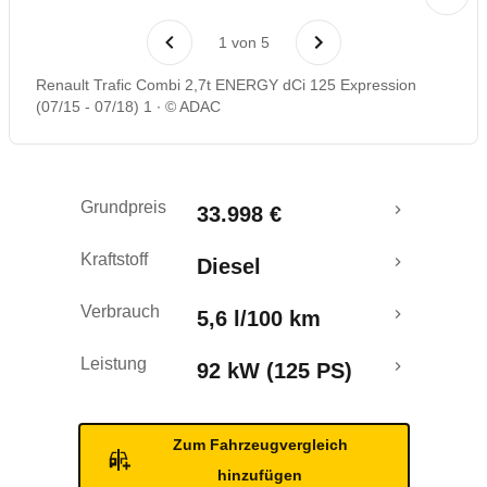
Laufende Kosten
1
von
5
Rückrufe & Mängel
Renault Trafic Combi 2,7t ENERGY dCi 125 Expression
(07/15 - 07/18) 1
© ADAC
Crashtest
Grundpreis
33.998 €
Kraftstoff
Diesel
Verbrauch
5,6 l/100 km
Leistung
92 kW (125 PS)
Zum Fahrzeugvergleich
hinzufügen