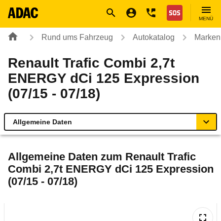
Navigation
Suche
Seiteninhalt
Fußzeile
Nothilfe
MENÜ
Rund ums Fahrzeug
Autokatalog
Marken
Renault Trafic Combi 2,7t
ENERGY dCi 125 Expression
(07/15 - 07/18)
Allgemeine Daten
Allgemeine Daten
Allgemeine Daten zum
Renault Trafic
Combi 2,7t ENERGY dCi 125 Expression
Technische Daten
(07/15 - 07/18)
Ähnliche Autotests