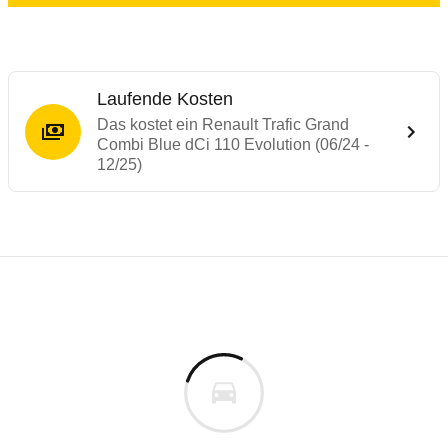
Laufende Kosten
Das kostet ein Renault Trafic Grand
Combi Blue dCi 110 Evolution (06/24 -
12/25)
Laufende Kosten
Rückrufe & Mängel des Renault Trafic
Technische Daten des
Renault Trafic Gra
Individuelle Berechnung
Berechnung
€
Rückruf
is
50.443 €
Fahrzeugpreis
Hier können Sie sich zu den Rückrufen des Fahrzeuges 
0 km