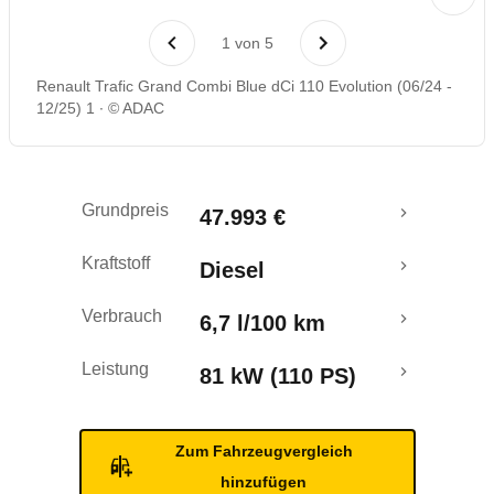
Rückrufe & Mängel
1
von
5
Renault Trafic Grand Combi Blue dCi 110 Evolution (06/24 -
12/25) 1
© ADAC
Grundpreis
47.993 €
Kraftstoff
Diesel
Verbrauch
6,7 l/100 km
Leistung
81 kW (110 PS)
Zum Fahrzeugvergleich
hinzufügen