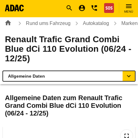
Navigation
Suche
Seiteninhalt
Fußzeile
Nothilfe
MENÜ
Rund ums Fahrzeug
Autokatalog
Marken
Renault Trafic Grand Combi
Blue dCi 110 Evolution (06/24 -
12/25)
Allgemeine Daten
Allgemeine Daten
Allgemeine Daten zum
Renault Trafic
Grand Combi Blue dCi 110 Evolution
Technische Daten
(06/24 - 12/25)
Laufende Kosten