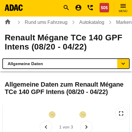
Navigation
Suche
Seiteninhalt
Fußzeile
Nothilfe
MENÜ
Rund ums Fahrzeug
Autokatalog
Marken
Renault Mégane TCe 140 GPF
Intens (08/20 - 04/22)
Allgemeine Daten
Allgemeine Daten
Allgemeine Daten zum
Renault Mégane
TCe 140 GPF Intens (08/20 - 04/22)
Technische Daten
Ähnliche Autotests
Laufende Kosten
1
von
3