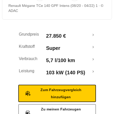
Renault Mégane TCe 140 GPF Intens (08/20 - 04/22) 1
©
Rückrufe & Mängel
ADAC
Grundpreis
27.850 €
Kraftstoff
Super
Verbrauch
5,7 l/100 km
Leistung
103 kW (140 PS)
Zum Fahrzeugvergleich
hinzufügen
Zu meinen Fahrzeugen