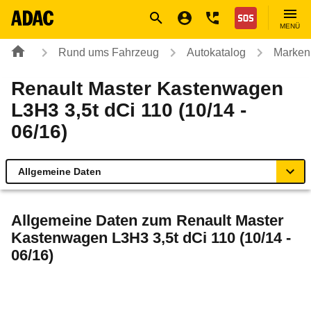
Navigation
Suche
Seiteninhalt
Fußzeile
Nothilfe
MENÜ
Rund ums Fahrzeug
Autokatalog
Marken
Renault Master Kastenwagen
L3H3 3,5t dCi 110 (10/14 -
06/16)
Allgemeine Daten
Allgemeine Daten
Allgemeine Daten zum
Renault Master
Kastenwagen L3H3 3,5t dCi 110 (10/14 -
Technische Daten
06/16)
Rückrufe & Mängel