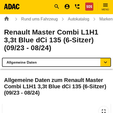
Navigation
Suche
Seiteninhalt
Fußzeile
Nothilfe
MENÜ
Rund ums Fahrzeug
Autokatalog
Marken
Renault Master Combi L1H1
3,3t Blue dCi 135 (6-Sitzer)
(09/23 - 08/24)
Allgemeine Daten
Allgemeine Daten
Allgemeine Daten zum
Renault Master
Combi L1H1 3,3t Blue dCi 135 (6-Sitzer)
Technische Daten
(09/23 - 08/24)
Laufende Kosten