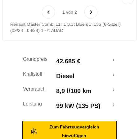
Rückrufe & Mängel
1
von
2
Renault Master Combi L1H1 3,3t Blue dCi 135 (6-Sitzer)
(09/23 - 08/24) 1
© ADAC
Grundpreis
42.685 €
Kraftstoff
Diesel
Verbrauch
8,9 l/100 km
Leistung
99 kW (135 PS)
Zum Fahrzeugvergleich
hinzufügen