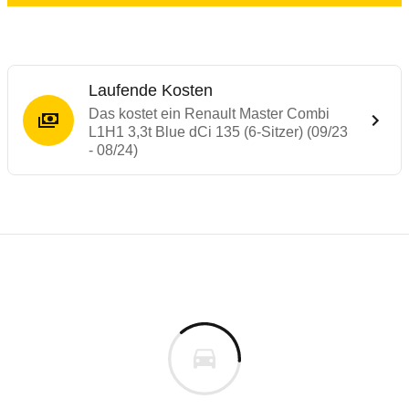
Laufende Kosten
Das kostet ein Renault Master Combi
L1H1 3,3t Blue dCi 135 (6-Sitzer) (09/23
- 08/24)
Laufende Kosten
Rückrufe & Mängel des Renault Master
Technische Daten des
Renault Master Comb
Individuelle Berechnung
Berechnung
€
Alle Rückrufe
is
k.A.
Fahrzeugpreis
Hier können Sie sich zu den Rückrufen des Fahrzeuges 
0 km