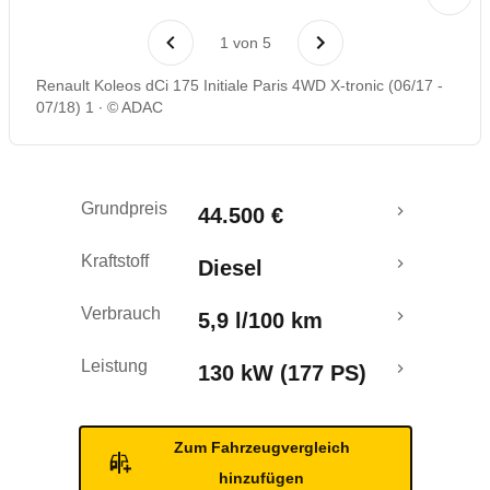
Laufende Kosten
1
von
5
Rückrufe & Mängel
Renault Koleos dCi 175 Initiale Paris 4WD X-tronic (06/17 -
07/18) 1
© ADAC
Ecotest
Crashtest
Grundpreis
44.500 €
Kraftstoff
Diesel
Verbrauch
5,9 l/100 km
Leistung
130 kW (177 PS)
Zum Fahrzeugvergleich
hinzufügen