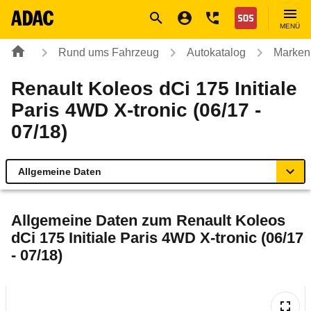
Navigation
Suche
Seiteninhalt
Fußzeile
Nothilfe
MENÜ
Rund ums Fahrzeug
Autokatalog
Marken
Renault Koleos dCi 175 Initiale
Paris 4WD X-tronic (06/17 -
07/18)
Allgemeine Daten
Allgemeine Daten
Allgemeine Daten zum
Renault Koleos
dCi 175 Initiale Paris 4WD X-tronic (06/17
Technische Daten
- 07/18)
Ähnliche Autotests