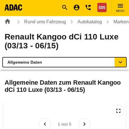
Navigation
Suche
Seiteninhalt
Fußzeile
Nothilfe
MENÜ
Rund ums Fahrzeug
Autokatalog
Marken
Renault Kangoo dCi 110 Luxe
(03/13 - 06/15)
Allgemeine Daten
Allgemeine Daten
Allgemeine Daten zum
Renault Kangoo
dCi 110 Luxe (03/13 - 06/15)
Technische Daten
Ähnliche Autotests
Laufende Kosten
1
von
5