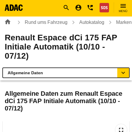
Navigation
Suche
Seiteninhalt
Fußzeile
Nothilfe
MENÜ
Rund ums Fahrzeug
Autokatalog
Marken
Renault Espace dCi 175 FAP
Initiale Automatik (10/10 -
07/12)
Allgemeine Daten
Allgemeine Daten
Allgemeine Daten zum
Renault Espace
dCi 175 FAP Initiale Automatik (10/10 -
Technische Daten
07/12)
Ähnliche Autotests