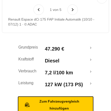
Laufende Kosten
1
von
5
Rückrufe & Mängel
Renault Espace dCi 175 FAP Initiale Automatik (10/10 -
07/12) 1
© ADAC
Grundpreis
47.290 €
Kraftstoff
Diesel
Verbrauch
7,2 l/100 km
Leistung
127 kW (173 PS)
Zum Fahrzeugvergleich
hinzufügen