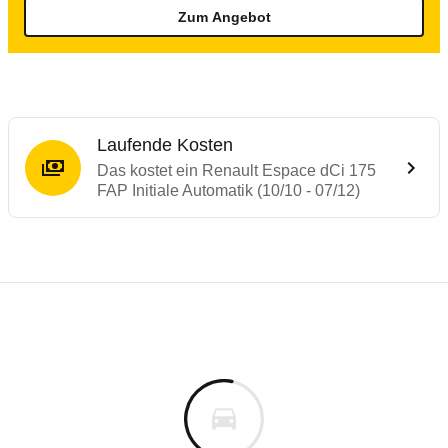
Zum Angebot
Laufende Kosten
Das kostet ein Renault Espace dCi 175
FAP Initiale Automatik (10/10 - 07/12)
Testergebnisse von ähnlichen Autos
Laufende Kosten
Rückrufe & Mängel des Renault Espace
Technische Daten des
Renault Espace dCi
Hier finden Sie eine Übersicht aller Autotests aus de
Individuelle Berechnung
Berechnung
Rückruf
s
48.590 €
Fahrzeugpreis