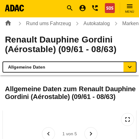
Navigation
Suche
Seiteninhalt
Fußzeile
Nothilfe
MENÜ
Rund ums Fahrzeug
Autokatalog
Marken
Renault Dauphine Gordini
(Aérostable) (09/61 - 08/63)
Allgemeine Daten
Allgemeine Daten
Allgemeine Daten zum
Renault Dauphine
Gordini (Aérostable) (09/61 - 08/63)
Technische Daten
Rückrufe & Mängel
1
von
5