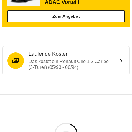
ADAC Vorteil!
Zum Angebot
Laufende Kosten
Das kostet ein Renault Clio 1.2 Caribe
(3-Türer) (05/93 - 06/94)
Laufende Kosten
Rückrufe & Mängel des Renault Clio
Technische Daten des
Renault Clio 1.2 Ca
Individuelle Berechnung
Berechnung