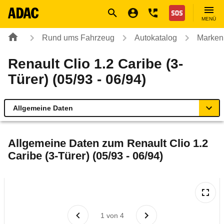
Navigation
Suche
Seiteninhalt
Fußzeile
Nothilfe
MENÜ
Rund ums Fahrzeug
Autokatalog
Marken
Renault Clio 1.2 Caribe (3-
Türer) (05/93 - 06/94)
Allgemeine Daten
Allgemeine Daten
Allgemeine Daten zum
Renault Clio 1.2
Caribe (3-Türer) (05/93 - 06/94)
Technische Daten
Laufende Kosten
Rückrufe & Mängel
1
von
4