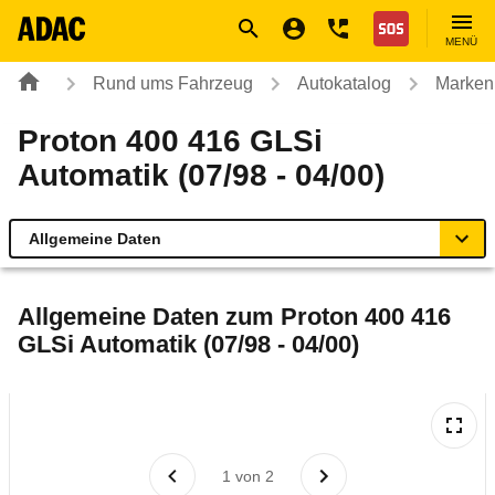
Navigation
Suche
Seiteninhalt
Fußzeile
Nothilfe
MENÜ
Rund ums Fahrzeug
Autokatalog
Marken
Proton 400 416 GLSi
Automatik (07/98 - 04/00)
Allgemeine Daten
Allgemeine Daten
Allgemeine Daten zum
Proton 400 416
GLSi Automatik (07/98 - 04/00)
Technische Daten
Laufende Kosten
Rückrufe & Mängel
1
von
2