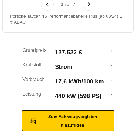
Laufende Kosten
1
von
7
Porsche Taycan 4S Performancebatterie Plus (ab 03/24) 1
Rückrufe & Mängel
© ADAC
Reichweitenrechner
Grundpreis
127.522 €
Kraftstoff
Strom
Verbrauch
17,6 kWh/100 km
Leistung
440 kW (598 PS)
Zum Fahrzeugvergleich
hinzufügen