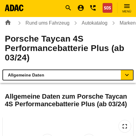
Navigation
Suche
Seiteninhalt
Fußzeile
Nothilfe
MENÜ
Rund ums Fahrzeug
Autokatalog
Marken
Porsche Taycan 4S
Performancebatterie Plus (ab
03/24)
Allgemeine Daten
Allgemeine Daten
Allgemeine Daten zum
Porsche Taycan
4S Performancebatterie Plus (ab 03/24)
Technische Daten
Ähnliche Autotests