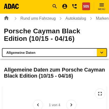
Navigation
Suche
Seiteninhalt
Fußzeile
Nothilfe
MENÜ
Rund ums Fahrzeug
Autokatalog
Marken
Porsche Cayman Black
Edition (10/15 - 04/16)
Allgemeine Daten
Allgemeine Daten
Allgemeine Daten zum
Porsche Cayman
Black Edition (10/15 - 04/16)
Technische Daten
Ähnliche Autotests
Laufende Kosten
1
von
4