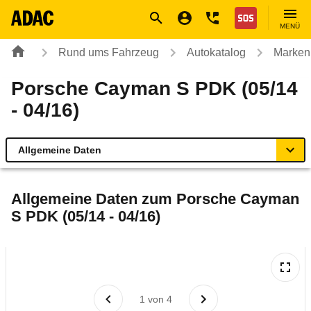
Navigation
Suche
Seiteninhalt
Fußzeile
Nothilfe
MENÜ
Rund ums Fahrzeug
Autokatalog
Marken
Porsche Cayman S PDK (05/14
- 04/16)
Allgemeine Daten
Allgemeine Daten
Allgemeine Daten zum
Porsche Cayman
S PDK (05/14 - 04/16)
Technische Daten
Ähnliche Autotests
Laufende Kosten
1
von
4