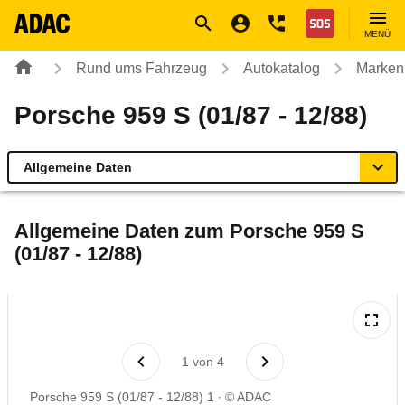
Navigation
Suche
Seiteninhalt
Fußzeile
Nothilfe
MENÜ
Rund ums Fahrzeug
Autokatalog
Marken
Porsche 959 S (01/87 - 12/88)
Allgemeine Daten
Allgemeine Daten
Allgemeine Daten zum
Porsche 959 S
(01/87 - 12/88)
Technische Daten
Rückrufe & Mängel
1
von
4
Porsche 959 S (01/87 - 12/88) 1
© ADAC