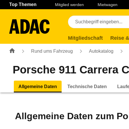
Navigation
Suche
Seiteninhalt
Fußzeile
Top Themen
Mitglied werden
Mietwagen
Mitgliedschaft
Reise &
Rund ums Fahrzeug
Autokatalog
Porsche 911 Carrera C
Allgemeine Daten
Technische Daten
Lauf
Allgemeine Daten zum
Po