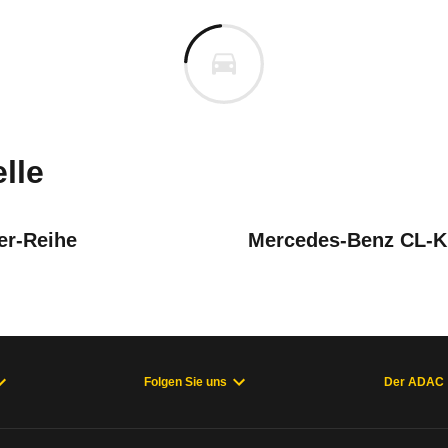
che 911
he 911 Carrera Coupé (08/97 
cm
m
n vor. Lassen Sie uns gerne wissen, wenn Sie Pro
lle
r-Reihe
Mercedes-Benz CL-K
Folgen Sie uns
Der ADAC
welche Fahrzeuge sich im Alltag als zuverlässig e