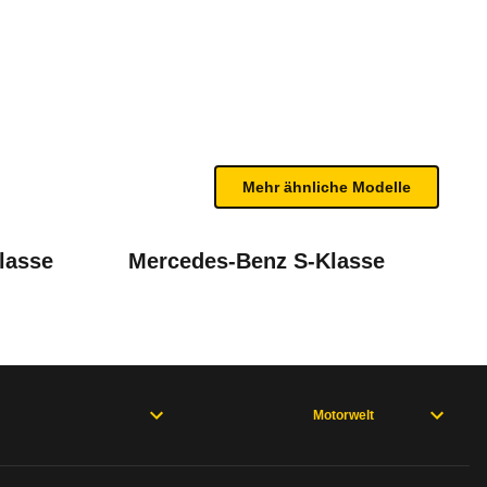
- 08/01)
bleme mit Ihrem Fahrzeug haben. Ihre Meldungen w
Mehr ähnliche Modelle
lasse
Mercedes-Benz S-Klasse
Motorwelt
rweisen und wo öfter der Pannenhelfer gefragt is