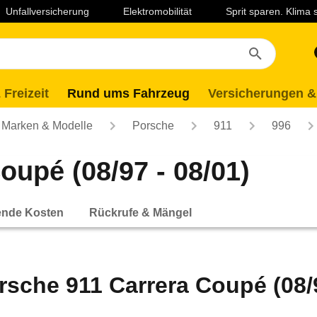
Unfallversicherung
Elektromobilität
Sprit sparen. Klima
 Freizeit
Rund ums Fahrzeug
Versicherungen &
Marken & Modelle
Porsche
911
996
oupé (08/97 - 08/01)
ende Kosten
Rückrufe & Mängel
rsche 911 Carrera Coupé (08/9