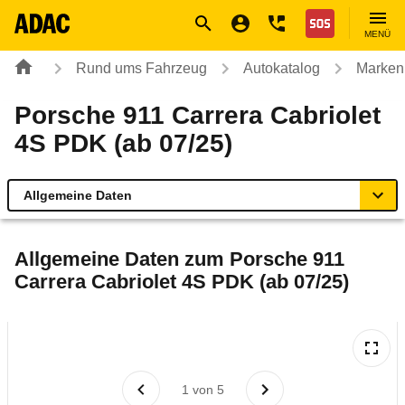
Navigation
Suche
Seiteninhalt
Fußzeile
Nothilfe
MENÜ
Rund ums Fahrzeug
Autokatalog
Marken
Porsche 911 Carrera Cabriolet
4S PDK (ab 07/25)
Allgemeine Daten
Allgemeine Daten
Allgemeine Daten zum
Porsche 911
Carrera Cabriolet 4S PDK (ab 07/25)
Technische Daten
Laufende Kosten
Rückrufe & Mängel
1
von
5