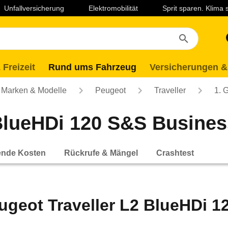
Unfallversicherung
Elektromobilität
Sprit sparen. Klima
 Freizeit
Rund ums Fahrzeug
Versicherungen &
Marken & Modelle
Peugeot
Traveller
1. 
BlueHDi 120 S&S Business
ende Kosten
Rückrufe & Mängel
Crashtest
ugeot Traveller L2 BlueHDi 1