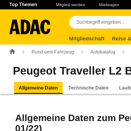
Navigation
Suche
Seiteninhalt
Fußzeile
Top Themen
Mitglied werden
Mietwagen
Mitgliedschaft
Reise &
Rund ums Fahrzeug
Autokatalog
Peugeot Traveller L2 
Allgemeine Daten
Technische Daten
Lauf
Allgemeine Daten zum
Pe
01/22)