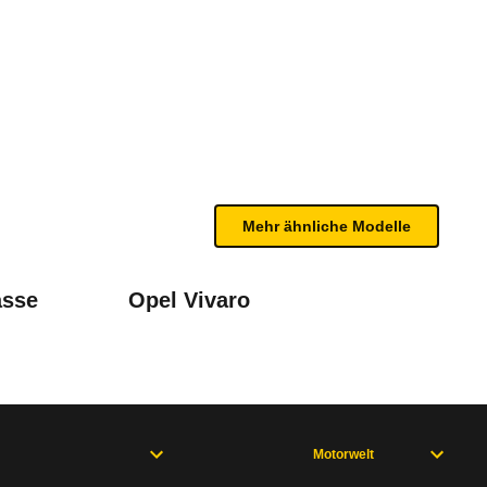
S&S Business (10/21 - 01/22)
terne-Ergebnis in der Transporterklasse. Schwächen
n sind, entnehmen Sie bitte dem Rückruf, da häufi
- 2022)
Mehr ähnliche Modelle
asse
Opel Vivaro
Motorwelt