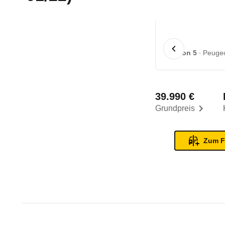
1 von 5
Peugeo
39.990 €
Grundpreis
Zum F