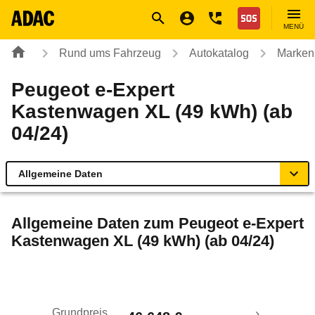
Navigation
Suche
Seiteninhalt
Fußzeile
Nothilfe
MENÜ
Rund ums Fahrzeug
Autokatalog
Marken
Peugeot e-Expert
Kastenwagen XL (49 kWh) (ab
04/24)
Allgemeine Daten
Allgemeine Daten
Allgemeine Daten zum
Peugeot e-Expert
Kastenwagen XL (49 kWh) (ab 04/24)
Technische Daten
Rückrufe & Mängel
Grundpreis