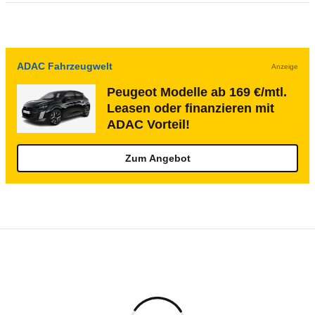
ADAC Fahrzeugwelt
Anzeige
Peugeot Modelle ab 169 €/mtl.
Leasen oder finanzieren mit
ADAC Vorteil!
Zum Angebot
Rückrufe & Mängel des Peugeot Expert
Reichweitenrechner
Technische Daten des
Peugeot e-Expert 
Dieser Rechner ermöglicht es Ihnen, die Reichweite Ih