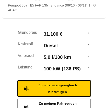
Peugeot 807 HDi FAP 135 Tendance (06/10 - 06/11) 1
©
Rückrufe & Mängel
ADAC
Grundpreis
31.100 €
Kraftstoff
Diesel
Verbrauch
5,9 l/100 km
Leistung
100 kW (136 PS)
Zum Fahrzeugvergleich
hinzufügen
Zu meinen Fahrzeugen