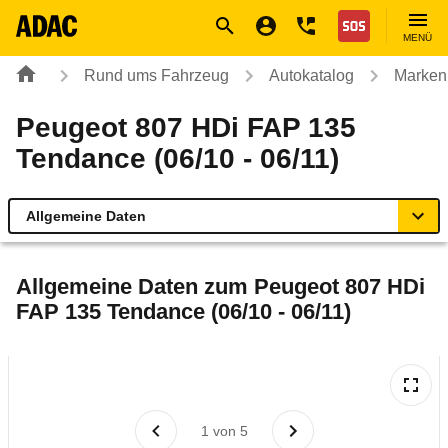
Navigation
Suche
Seiteninhalt
Fußzeile
Nothilfe
MENÜ
Rund ums Fahrzeug
Autokatalog
Marken
Peugeot 807 HDi FAP 135
Tendance (06/10 - 06/11)
Allgemeine Daten
Allgemeine Daten
Allgemeine Daten zum
Peugeot 807 HDi
FAP 135 Tendance (06/10 - 06/11)
Technische Daten
Ähnliche Autotests
Laufende Kosten
1
von
5