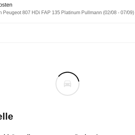
osten
in Peugeot 807 HDi FAP 135 Platinum Pullmann (02/08 - 07/09)
n Autos
eot 807
ot 807 HDi FAP 135 Platinum 
s derselben Baureihengeneration wie das ausgewähl
m
uges informieren. Welche Fahrzeuge genau betroffe
lle