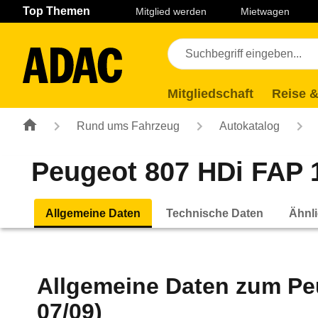
Navigation
Suche
Seiteninhalt
Fußzeile
Top Themen
Mitglied werden
Mietwagen
Mitgliedschaft
Reise &
Rund ums Fahrzeug
Autokatalog
Peugeot 807 HDi FAP 1
Allgemeine Daten
Technische Daten
Ähnli
Allgemeine Daten zum
Pe
07/09)