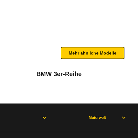
-EAT8 (03/24 - 10/25)
renen Geschwindigkeit und der Außentemperatur bes
n sind, entnehmen Sie bitte dem Rückruf, da häufi
Mehr ähnliche Modelle
BMW 3er-Reihe
Motorwelt