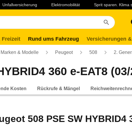
Unfallversicherung
Elektromobilität
Sprit sparen. Klima
 Freizeit
Rund ums Fahrzeug
Versicherungen &
Marken & Modelle
Peugeot
508
2. Gener
YBRID4 360 e-EAT8 (03/2
ende Kosten
Rückrufe & Mängel
Reichweitenrechn
ugeot 508 PSE SW HYBRID4 36