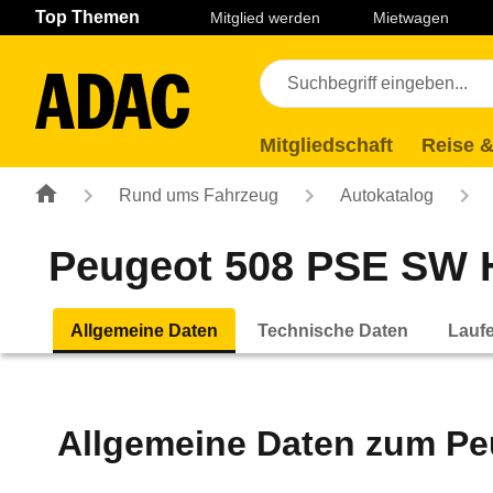
Navigation
Suche
Seiteninhalt
Fußzeile
Top Themen
Mitglied werden
Mietwagen
Mitgliedschaft
Reise &
Rund ums Fahrzeug
Autokatalog
Peugeot 508 PSE SW H
Allgemeine Daten
Technische Daten
Lauf
Allgemeine Daten zum
Pe