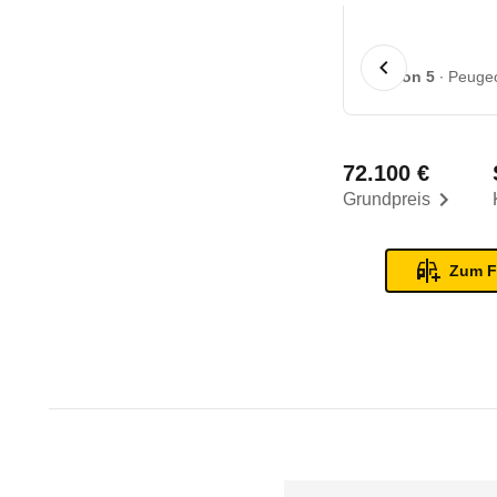
1 von 5
Peugeo
72.100 €
Grundpreis
Zum F