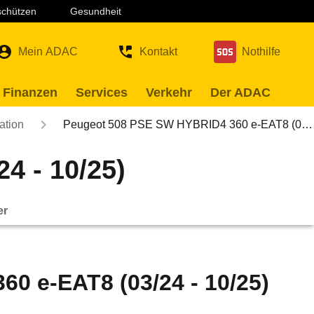
 schützen
Gesundheit
Mein ADAC
Kontakt
Nothilfe
 Finanzen
Services
Verkehr
Der ADAC
ation
Peugeot 508 PSE SW HYBRID4 360 e-EAT8 (0…
4 - 10/25)
er
0 e-EAT8 (03/24 - 10/25)