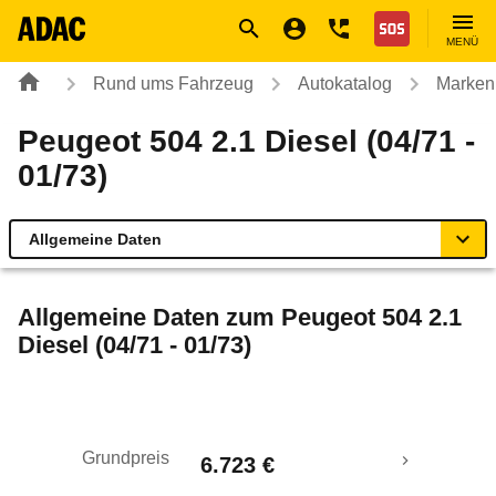
Navigation
Suche
Seiteninhalt
Fußzeile
Nothilfe
MENÜ
Rund ums Fahrzeug
Autokatalog
Marken
Peugeot 504 2.1 Diesel (04/71 -
01/73)
Allgemeine Daten
Allgemeine Daten
Allgemeine Daten zum
Peugeot 504 2.1
Diesel (04/71 - 01/73)
Technische Daten
Laufende Kosten
Grundpreis
6.723 €
Rückrufe & Mängel