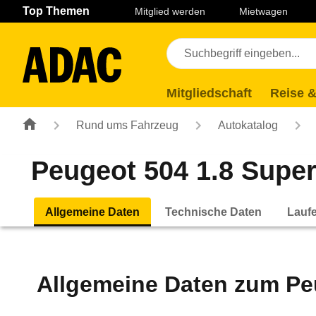
Navigation
Suche
Seiteninhalt
Fußzeile
Top Themen
Mitglied werden
Mietwagen
Mitgliedschaft
Reise &
Rund ums Fahrzeug
Autokatalog
Peugeot 504 1.8 Super 
Allgemeine Daten
Technische Daten
Lauf
Allgemeine Daten zum
Pe