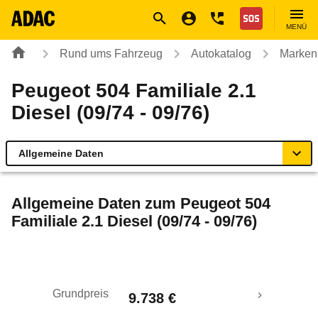
Navigation
Suche
Seiteninhalt
Fußzeile
Nothilfe
MENÜ
Rund ums Fahrzeug
Autokatalog
Marken
Peugeot 504 Familiale 2.1
Diesel (09/74 - 09/76)
Allgemeine Daten
Allgemeine Daten
Allgemeine Daten zum
Peugeot 504
Familiale 2.1 Diesel (09/74 - 09/76)
Technische Daten
Laufende Kosten
Grundpreis
9.738 €
Rückrufe & Mängel