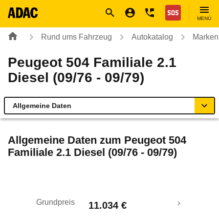
Navigation
Suche
Seiteninhalt
Fußzeile
Nothilfe
MENÜ
Rund ums Fahrzeug
Autokatalog
Marken
Peugeot 504 Familiale 2.1
Diesel (09/76 - 09/79)
Allgemeine Daten
Allgemeine Daten
Allgemeine Daten zum
Peugeot 504
Familiale 2.1 Diesel (09/76 - 09/79)
Technische Daten
Laufende Kosten
Grundpreis
11.034 €
Rückrufe & Mängel