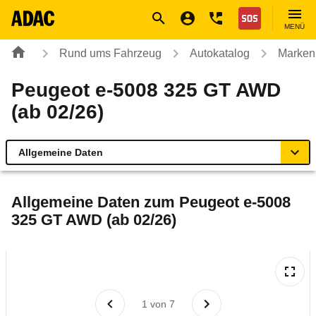
Navigation
Suche
Seiteninhalt
Fußzeile
Nothilfe
MENÜ
Rund ums Fahrzeug
Autokatalog
Marken
Peugeot e-5008 325 GT AWD
(ab 02/26)
Allgemeine Daten
Allgemeine Daten
Allgemeine Daten zum
Peugeot e-5008
325 GT AWD (ab 02/26)
Technische Daten
Ähnliche Autotests
Laufende Kosten
1
von
7