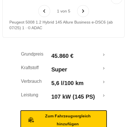
Laufende Kosten
1
von
5
Rückrufe & Mängel
Peugeot 5008 1.2 Hybrid 145 Allure Business e-DSC6 (ab
07/25) 1
© ADAC
Crashtest
Grundpreis
45.860 €
Kraftstoff
Super
Verbrauch
5,6 l/100 km
Leistung
107 kW (145 PS)
Zum Fahrzeugvergleich
hinzufügen