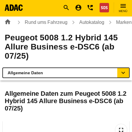
Navigation
Suche
Seiteninhalt
Fußzeile
Nothilfe
MENÜ
Rund ums Fahrzeug
Autokatalog
Marken
Peugeot 5008 1.2 Hybrid 145
Allure Business e-DSC6 (ab
07/25)
Allgemeine Daten
Allgemeine Daten
Allgemeine Daten zum
Peugeot 5008 1.2
Hybrid 145 Allure Business e-DSC6 (ab
Technische Daten
07/25)
Ähnliche Autotests