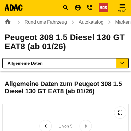
Navigation
Suche
Seiteninhalt
Fußzeile
Nothilfe
MENÜ
Rund ums Fahrzeug
Autokatalog
Marken
Peugeot 308 1.5 Diesel 130 GT
EAT8 (ab 01/26)
Allgemeine Daten
Allgemeine Daten
Allgemeine Daten zum
Peugeot 308 1.5
Diesel 130 GT EAT8 (ab 01/26)
Technische Daten
Laufende Kosten
Rückrufe & Mängel
1
von
5