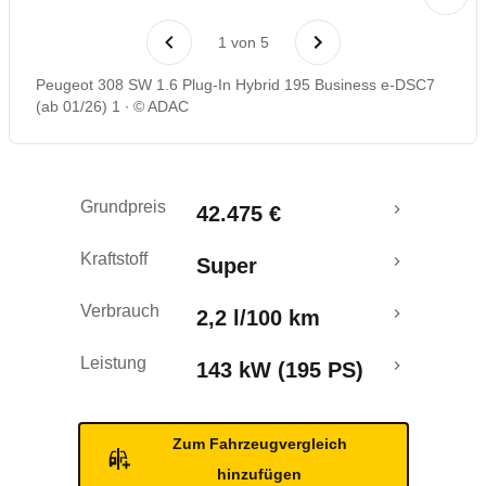
Rückrufe & Mängel
1
von
5
Reichweitenrechner
Peugeot 308 SW 1.6 Plug-In Hybrid 195 Business e-DSC7
(ab 01/26) 1
© ADAC
Grundpreis
42.475 €
Kraftstoff
Super
Verbrauch
2,2 l/100 km
Leistung
143 kW (195 PS)
Zum Fahrzeugvergleich
hinzufügen