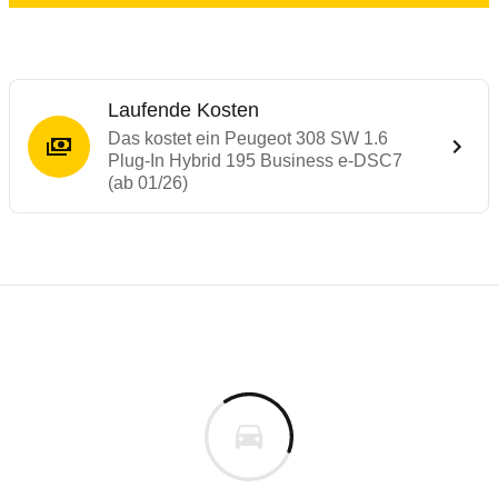
Laufende Kosten
Das kostet ein Peugeot 308 SW 1.6
Plug-In Hybrid 195 Business e-DSC7
(ab 01/26)
Laufende Kosten
Rückrufe & Mängel des Peugeot 308
Reichweitenrechner
Technische Daten des
Peugeot 308 SW 1.
Dieser Rechner ermöglicht es Ihnen, die Reichweite Ih
Individuelle Berechnung
Berechnung
Keine gemeldeten Mängel
s
43.325 €
Fahrzeugpreis
Aktuell liegen uns keine Informationen zu Mängeln vo
ADAC Reichweitenrechner
0 km