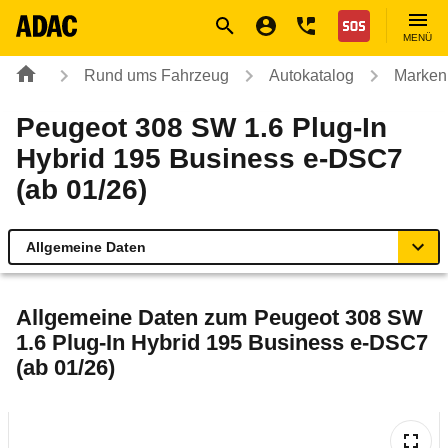
Navigation
Suche
Seiteninhalt
Fußzeile
Nothilfe
MENÜ
Rund ums Fahrzeug
Autokatalog
Marken
Peugeot 308 SW 1.6 Plug-In
Hybrid 195 Business e-DSC7
(ab 01/26)
Allgemeine Daten
Allgemeine Daten
Allgemeine Daten zum
Peugeot 308 SW
1.6 Plug-In Hybrid 195 Business e-DSC7
Technische Daten
(ab 01/26)
Laufende Kosten