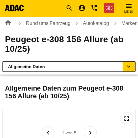
Navigation
Suche
Seiteninhalt
Fußzeile
Nothilfe
MENÜ
Rund ums Fahrzeug
Autokatalog
Marken
Peugeot e-308 156 Allure (ab
10/25)
Allgemeine Daten
Allgemeine Daten
Allgemeine Daten zum
Peugeot e-308
156 Allure (ab 10/25)
Technische Daten
Laufende Kosten
Rückrufe & Mängel
1
von
5