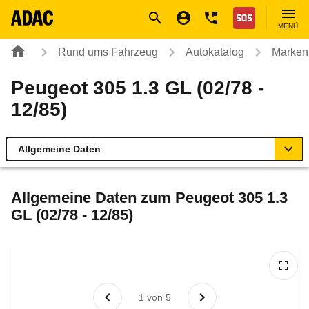
Navigation
Suche
Seiteninhalt
Fußzeile
Nothilfe
MENÜ
Rund ums Fahrzeug
Autokatalog
Marken
Peugeot 305 1.3 GL (02/78 -
12/85)
Allgemeine Daten
Allgemeine Daten
Allgemeine Daten zum
Peugeot 305 1.3
GL (02/78 - 12/85)
Technische Daten
Laufende Kosten
Rückrufe & Mängel
1
von
5