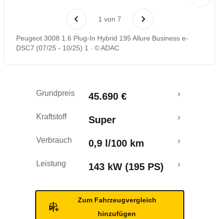
Laufende Kosten
1
von
7
Rückrufe & Mängel
Peugeot 3008 1.6 Plug-In Hybrid 195 Allure Business e-
DSC7 (07/25 - 10/25) 1
© ADAC
Reichweitenrechner
Crashtest
Grundpreis
45.690 €
Kraftstoff
Super
Verbrauch
0,9 l/100 km
Leistung
143 kW (195 PS)
Zum Fahrzeugvergleich
hinzufügen