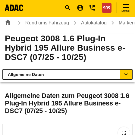
Navigation
Suche
Seiteninhalt
Fußzeile
Nothilfe
MENÜ
Rund ums Fahrzeug
Autokatalog
Marken
Peugeot 3008 1.6 Plug-In
Hybrid 195 Allure Business e-
DSC7 (07/25 - 10/25)
Allgemeine Daten
Allgemeine Daten
Allgemeine Daten zum
Peugeot 3008 1.6
Plug-In Hybrid 195 Allure Business e-
Technische Daten
DSC7 (07/25 - 10/25)
Ähnliche Autotests