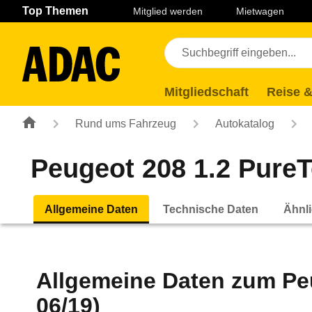
Navigation
Suche
Seiteninhalt
Fußzeile
Top Themen
Mitglied werden
Mietwagen
Mitgliedschaft
Reise &
Rund ums Fahrzeug
Autokatalog
Peugeot 208 1.2 PureTe
Allgemeine Daten
Technische Daten
Ähnli
Allgemeine Daten zum
Pe
06/19)