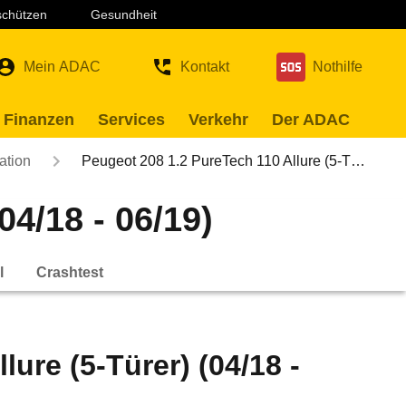
 schützen
Gesundheit
Mein ADAC
Kontakt
Nothilfe
 Finanzen
Services
Verkehr
Der ADAC
ation
Peugeot 208 1.2 PureTech 110 Allure (5-T…
04/18 - 06/19)
l
Crashtest
ure (5-Türer) (04/18 -