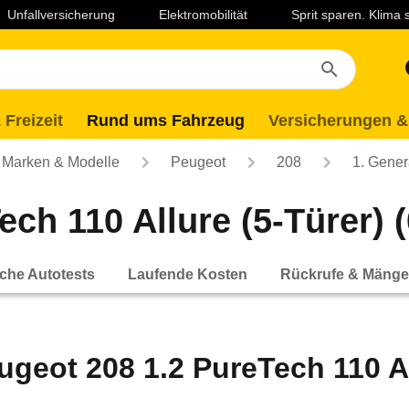
Unfallversicherung
Elektromobilität
Sprit sparen. Klima
 Freizeit
Rund ums Fahrzeug
Versicherungen &
Marken & Modelle
Peugeot
208
1. Gener
ch 110 Allure (5-Türer) (
che Autotests
Laufende Kosten
Rückrufe & Mänge
ugeot 208 1.2 PureTech 110 All