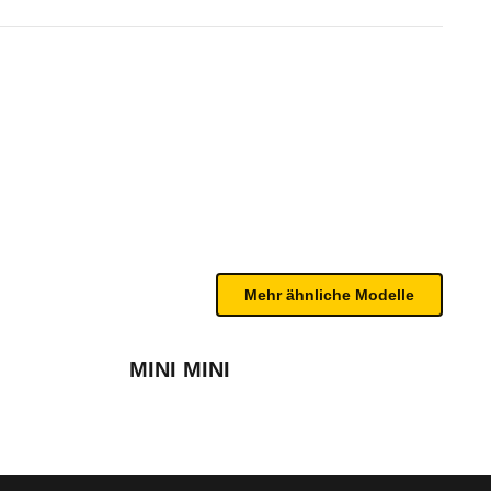
 (5-Türer) (04/18 - 06/19)
te Fahrzeug.
wie beim Pfahl- und Heckaufprall. Er besitzt Fron
n sind, entnehmen Sie bitte dem Rückruf, da häufi
2015 - 2019)
Mehr ähnliche Modelle
MINI MINI