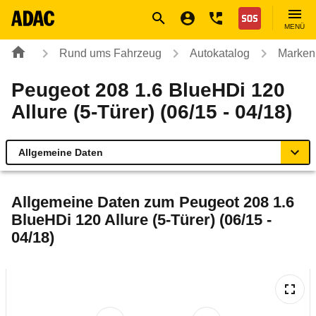
Navigation
Suche
Seiteninhalt
Fußzeile
Nothilfe
MENÜ
Rund ums Fahrzeug
Autokatalog
Marken
Peugeot 208 1.6 BlueHDi 120
Allure (5-Türer) (06/15 - 04/18)
Allgemeine Daten
Allgemeine Daten
Allgemeine Daten zum
Peugeot 208 1.6
BlueHDi 120 Allure (5-Türer) (06/15 -
Technische Daten
04/18)
Ähnliche Autotests
Laufende Kosten