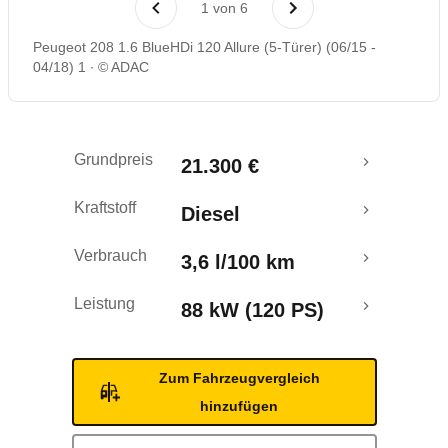
1
von
6
Rückrufe & Mängel
Peugeot 208 1.6 BlueHDi 120 Allure (5-Türer) (06/15 -
04/18) 1
© ADAC
Crashtest
Grundpreis
21.300 €
Kraftstoff
Diesel
Verbrauch
3,6 l/100 km
Leistung
88 kW (120 PS)
Zum Fahrzeugvergleich
hinzufügen