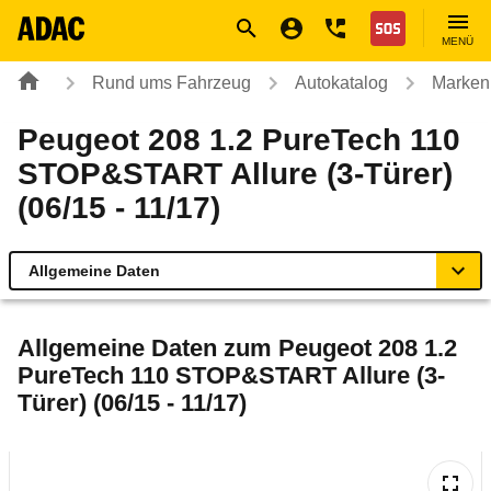
Navigation
Suche
Seiteninhalt
Fußzeile
Nothilfe
MENÜ
Rund ums Fahrzeug
Autokatalog
Marken
Peugeot 208 1.2 PureTech 110
STOP&START Allure (3-Türer)
(06/15 - 11/17)
Allgemeine Daten
Allgemeine Daten
Allgemeine Daten zum
Peugeot 208 1.2
PureTech 110 STOP&START Allure (3-
Technische Daten
Türer) (06/15 - 11/17)
Ähnliche Autotests