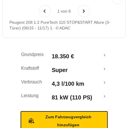
Laufende Kosten
1
von
6
Rückrufe & Mängel
Peugeot 208 1.2 PureTech 110 STOP&START Allure (3-
Türer) (06/15 - 11/17) 1
© ADAC
Crashtest
Grundpreis
18.350 €
Kraftstoff
Super
Verbrauch
4,3 l/100 km
Leistung
81 kW (110 PS)
Zum Fahrzeugvergleich
hinzufügen