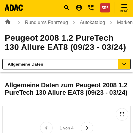
Navigation
Suche
Seiteninhalt
Fußzeile
Nothilfe
MENÜ
Rund ums Fahrzeug
Autokatalog
Marken
Peugeot 2008 1.2 PureTech
130 Allure EAT8 (09/23 - 03/24)
Allgemeine Daten
Allgemeine Daten
Allgemeine Daten zum
Peugeot 2008 1.2
PureTech 130 Allure EAT8 (09/23 - 03/24)
Technische Daten
Ähnliche Autotests
Laufende Kosten
1
von
4