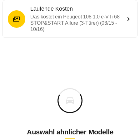
Laufende Kosten
Das kostet ein Peugeot 108 1.0 e-VTi 68
STOP&START Allure (3-Türer) (03/15 -
10/16)
Testergebnisse von ähnlichen Autos
Laufende Kosten
Rückrufe & Mängel des Peugeot 108
Crashtest Toyota Aygo
Technische Daten des
Peugeot 108 1.0 e-
Hier finden Sie eine Übersicht aller Autotests aus de
Der Toyota Aygo ab 2014 (weitgehend baugleich mit dem
Individuelle Berechnung
Berechnung
€
Alle Rückrufe
is
14.800 €
Fahrzeugpreis
Hier können Sie sich zu den Rückrufen des Fahrzeuges 
00 km
Fahrzeugsicherheit Peugeot 108 1. Generat
ch
Haltedauer
9 PS)
Auswahl ähnlicher Modelle
Bauzeitraum: 2018
Gesamtbewertung
Die Bewertung für dieses 