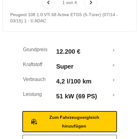
1
von
4
Rückrufe & Mängel
Peugeot 108 1.0 VTi 68 Active ETG5 (5-Türer) (07/14 -
03/15) 1
© ADAC
Crashtest
Grundpreis
12.200 €
Kraftstoff
Super
Verbrauch
4,2 l/100 km
Leistung
51 kW (69 PS)
Zum Fahrzeugvergleich
hinzufügen