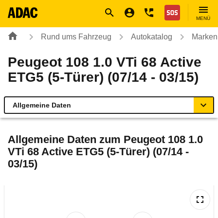
Navigation
Suche
Seiteninhalt
Fußzeile
Nothilfe
MENÜ
Rund ums Fahrzeug
Autokatalog
Marken
Peugeot 108 1.0 VTi 68 Active
ETG5 (5-Türer) (07/14 - 03/15)
Allgemeine Daten
Allgemeine Daten
Allgemeine Daten zum
Peugeot 108 1.0
VTi 68 Active ETG5 (5-Türer) (07/14 -
Technische Daten
03/15)
Ähnliche Autotests
Laufende Kosten