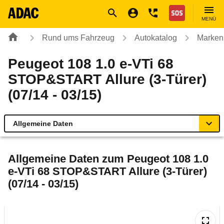
Navigation
Suche
Seiteninhalt
Fußzeile
Nothilfe
MENÜ
Rund ums Fahrzeug
Autokatalog
Marken
Peugeot 108 1.0 e-VTi 68
STOP&START Allure (3-Türer)
(07/14 - 03/15)
Allgemeine Daten
Allgemeine Daten
Allgemeine Daten zum
Peugeot 108 1.0
e-VTi 68 STOP&START Allure (3-Türer)
Technische Daten
(07/14 - 03/15)
Ähnliche Autotests