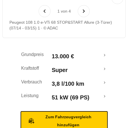
Laufende Kosten
1
von
4
Rückrufe & Mängel
Peugeot 108 1.0 e-VTi 68 STOP&START Allure (3-Türer)
(07/14 - 03/15) 1
© ADAC
Crashtest
Grundpreis
13.000 €
Kraftstoff
Super
Verbrauch
3,8 l/100 km
Leistung
51 kW (69 PS)
Zum Fahrzeugvergleich
hinzufügen