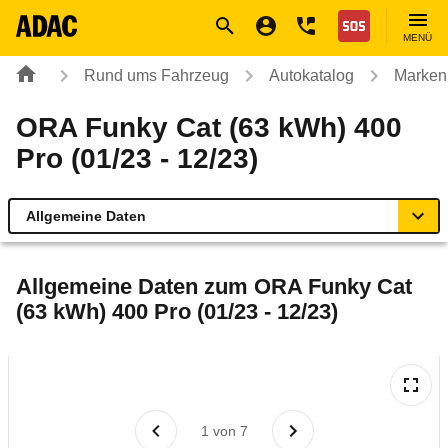
Navigation
Suche
Seiteninhalt
Fußzeile
Nothilfe
MENÜ
Rund ums Fahrzeug
Autokatalog
Marken
ORA Funky Cat (63 kWh) 400
Pro (01/23 - 12/23)
Allgemeine Daten
Allgemeine Daten
Allgemeine Daten zum
ORA Funky Cat
(63 kWh) 400 Pro (01/23 - 12/23)
Technische Daten
Ähnliche Autotests
Laufende Kosten
1
von
7