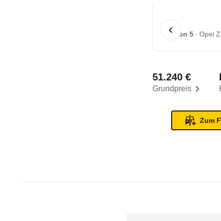
1 von 5
Opel Z
51.240 €
Grundpreis
Zum F