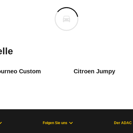
afira Life
Zafira XL 2.2 Diesel GS (ab 09
m
uges informieren. Welche Fahrzeuge genau betroffe
lle
ourneo Custom
Citroen Jumpy
ung Geschwindigkeitsanzeige und Fahrerassistenzsysteme
3), Combo E (ab 01/24), Zafira Life V (07/19 - 01/24), Zafira Li
Folgen Sie uns
Der ADAC