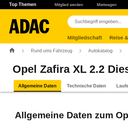
Navigation
Suche
Seiteninhalt
Fußzeile
Top Themen
Mitglied werden
Mietwagen
Mitgliedschaft
Reise &
Rund ums Fahrzeug
Autokatalog
Opel Zafira XL 2.2 Die
Allgemeine Daten
Technische Daten
Lauf
Allgemeine Daten zum
Op