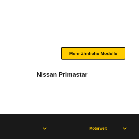
/25)
n sind, entnehmen Sie bitte dem Rückruf, da häufi
Mehr ähnliche Modelle
Nissan Primastar
fe V (ab 07/24)
Motorwelt