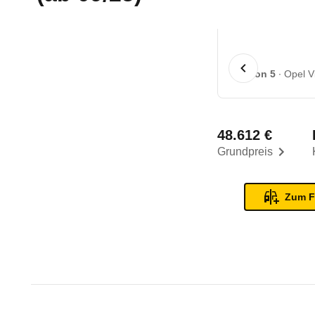
1 von 5
Opel V
48.612 €
Grundpreis
Zum F