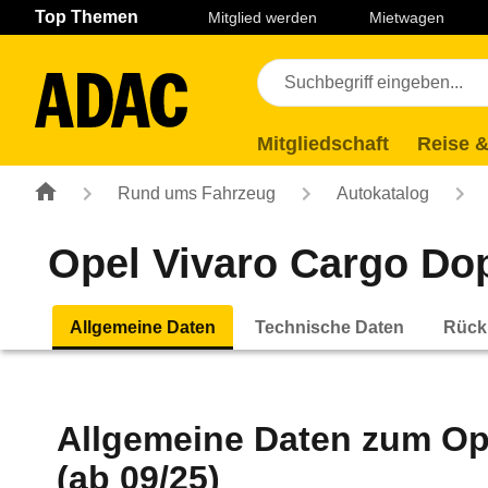
Navigation
Suche
Seiteninhalt
Fußzeile
Top Themen
Mitglied werden
Mietwagen
Mitgliedschaft
Reise &
Rund ums Fahrzeug
Autokatalog
Opel Vivaro Cargo Dop
Allgemeine Daten
Technische Daten
Rück
Allgemeine Daten zum
Op
(ab 09/25)