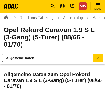
Navigation
Suche
Seiteninhalt
Fußzeile
Nothilfe
MENÜ
Rund ums Fahrzeug
Autokatalog
Marken
Opel Rekord Caravan 1.9 S L
(3-Gang) (5-Türer) (08/66 -
01/70)
Allgemeine Daten
Allgemeine Daten
Allgemeine Daten zum
Opel Rekord
Caravan 1.9 S L (3-Gang) (5-Türer) (08/66
Technische Daten
- 01/70)
Laufende Kosten