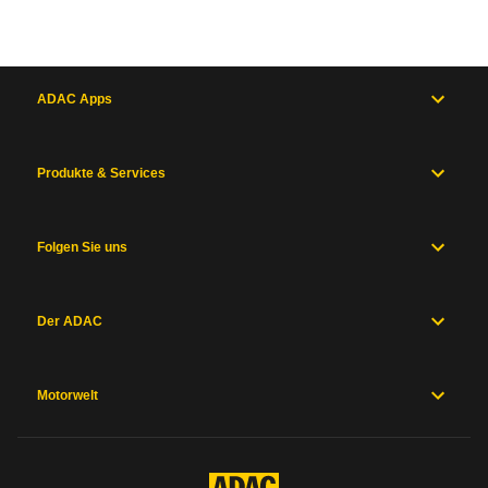
mehr zur Pannenstatistik Methode
k.A.
€ / Monat,
k.A.
ct / km
k.A.
€
k.A.
ct
/ Monat
/ km
Allgemein
Motor
und
ADAC Apps
Wertverlust
k.A.
Antrieb
Maße
und
Betriebskosten
k.A.
Produkte & Services
Zum Mängelforum
Gewichte
Karosserie
Fixkosten
105 €
und
Fahrwerk
Folgen Sie uns
Werkstattkosten
k.A.
Messwerte
Hersteller
Sicherheitsausstattung
Der ADAC
Herstellergarantien
Preise und
Kosten Steuer und Versicherung
Ausstattung
Motorwelt
KFZ-Steuer pro Jahr ohne Steuerbefreiung
187 €
Allgemein