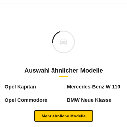
Laufende Kosten
Rückrufe & Mängel des Opel Rekord
Technische Daten des
Opel Rekord 1.7 S (
Individuelle Berechnung
Berechnung
Keine gemeldeten Mängel
is
k.A.
Fahrzeugpreis
Aktuell liegen uns keine Informationen zu Mängeln vo
ch
Zur Mängelmeldung
Haltedauer
5 PS)
Auswahl ähnlicher Modelle
cm
Opel Kapitän
Mercedes-Benz W 110
Jahresfahrleistung
m
Opel Commodore
BMW Neue Klasse
Was ist die Pannenstatistik?
Neu berechnen
Mehr ähnliche Modelle
In der ADAC Pannenstatistik sieht man, welche 
Inhaltsverzeichnis